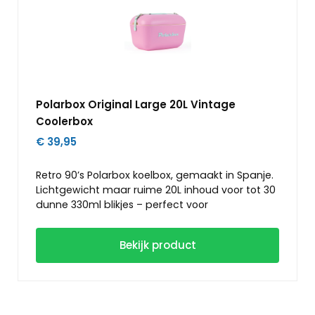
functionaliteit voor elke outdoor trip.
Polarbox
Original Large 20L Vintage
Coolerbox
€ 39,95
Retro 90’s
Polarbox
koelbox, gemaakt in Spanje.
Lichtgewicht maar ruime 20L inhoud voor tot 30
dunne 330ml blikjes – perfect voor
stranddagen, picknicks, reizen en kamperen.
Sterke isolatie houdt eten en drinken urenlang
Bekijk product
koud. Met leren schouderriem, stevige
zijsluitingen en een deksel dat als tafeltje dient.
Duurzaam, compact en makkelijk mee te
nemen. Vintage stijl met moderne
functionaliteit voor elke outdoor trip.