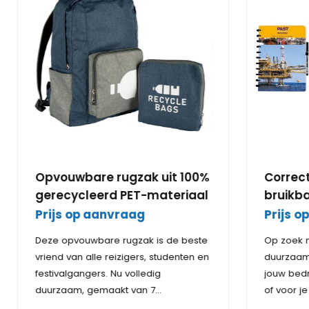
Opvouwbare rugzak uit 100%
Correc
gerecycleerd PET-materiaal
bruikba
Prijs op aanvraag
Prijs 
Deze opvouwbare rugzak is de beste
Op zoek n
vriend van alle reizigers, studenten en
duurzaam n
festivalgangers. Nu volledig
jouw bedr
duurzaam, gemaakt van 7
of voor j
gerecyclede flessen.
Licht van gewicht, sterk en
Correctbo