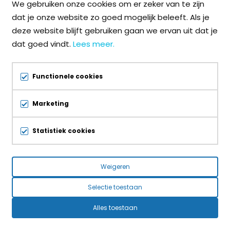
We gebruiken onze cookies om er zeker van te zijn
dat je onze website zo goed mogelijk beleeft. Als je
deze website blijft gebruiken gaan we ervan uit dat je
dat goed vindt.
Lees meer.
8 januari 2026
1 decembe
Nieuw jaar. Nieuwe collecties.
Warme W
Functionele cookies
Marketing
Statistiek cookies
Bekijk alle nieuwsberichten
Weigeren
Selectie toestaan
Alles toestaan