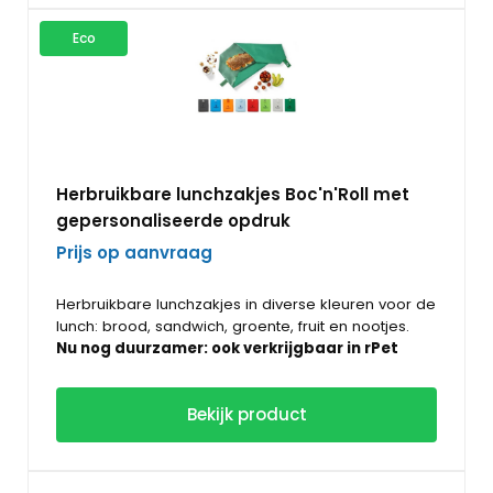
het handvat.
Eco
Herbruikbare lunchzakjes Boc'n'Roll met
gepersonaliseerde opdruk
Prijs op aanvraag
Herbruikbare lunchzakjes in diverse kleuren voor de
lunch: brood, sandwich, groente, fruit en nootjes.
Nu nog duurzamer: ook verkrijgbaar in rPet
materiaal!
Als een broodtrommel of brooddoos te groot is
Bekijk product
voor in je tas, en je eten mee wilt nemen voor
onderweg zijn
herbruikbare boterhamzakjes de
oplossing.
Deze broodzakken zijn verkrijgbaar in verschillende
maten en designs, ze zijn ook te bedrukken met