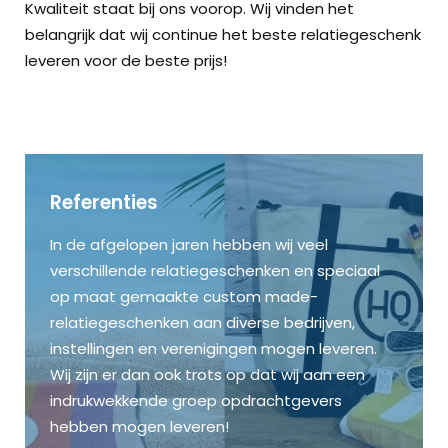
Kwaliteit staat bij ons voorop. Wij vinden het
met blanc
belangrijk dat wij continue het beste relatiegeschenk
aan te vul
leveren voor de beste prijs!
do bladen
mix van b
Mix van b
bladzijde
Naast de 
ook mogel
versie kan
binnenwe
lijntjes, 
Referenties
bonus spe
boekblok.
Vraag vri
In de afgelopen jaren hebben wij veel
een bedru
verschillende relatiegeschenken en speciaal
volledige 
op maat gemaakte custom made-
relatiegeschenken aan diverse bedrijven,
instellingen en verenigingen mogen leveren.
Wij zijn er dan ook trots op dat wij aan een
indrukwekkende groep opdrachtgevers
hebben mogen leveren!