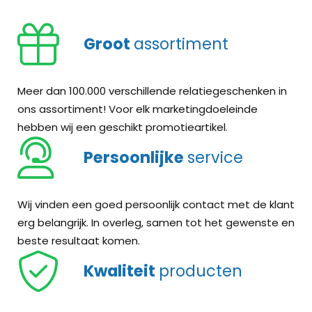
voor train
Onderste
eenvoudig 
Correctbo
plaatsen.
sociale o
Groot
assortiment
wereldwij
aankoop v
én een ki
Door deze
Meer dan 100.000 verschillende relatiegeschenken in
schrijven
kunnen ze
ons assortiment! Voor elk marketingdoeleinde
hebben i
inzetten 
hebben wij een geschikt promotieartikel.
papier om
nodig is.
Persoonlijke
service
Correctb
25% van 
Correctbo
uitwisbar
met sticht
van een C
iedereen.
ambitieus
Wij vinden een goed persoonlijk contact met de klant
maken na
Analfabeti
Help mee 
erg belangrijk. In overleg, samen tot het gewenste en
aandacht.
Geef jouw
beste resultaat komen.
komen.
scholiere
Kwaliteit
producten
schrijft 
jouw logo
Mogelijkh
met bijbe
omslag te