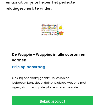
ernaar uit om je te helpen het perfecte
relatiegeschenk te vinden.
De
Wuppie
- Wuppies in alle soorten en
vormen!
Prijs op aanvraag
Ook bij ons verkrijgbaar: De Wuppies!
Iedereen kent deze kleine, pluizige wezens met
ogen, staart en grote platte voeten van de
spaaracties bij supermarkt en andere winkelketens.
De Wuppies zijn voorzien van een lint, de 'staart' die
Wij leveren Wuppietjes van allerlei soorten;
Bekijk product
wij kunnen bedrukken met jouw reclame! Wuppies,
Dieren, o.a. olifant, muis, bij, kip, varken,